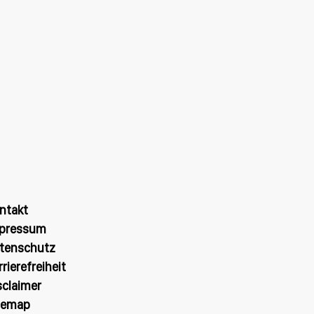
ntakt
pressum
tenschutz
rrierefreiheit
sclaimer
temap