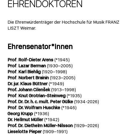
EHRENDOKTOREN
Die Ehrenwürdenträger der Hochschule für Musik FRANZ
LISZT Weimar:
Ehrensenator*innen
Prof
.
Rolf-Dieter Arens
(*1945)
Prof
.
Lazar Berman
(1930–2005)
Prof
.
Karl Biehlig
(1920–1998)
Prof
.
Norbert Brainin
(1923–2005)
Dr. jur. Klaus Büttner
(*1949)
Prof. Johann Cilenšek
(1913–1998)
Prof
.
Knut Grotrian-Steinweg
(*1935)
Prof. Dr. Dr. h. c. mult. Peter Gülke
(1934-2026)
Prof
.
Dr. Wolfram Huschke
(*1946)
Georg Krupp
(*1936)
Dr. Hellmut Müller
(*1942)
Prof. Dr. Diethelm Müller-Nilsson
(1929–2026)
Lieselotte Pieper
(1909–1991)