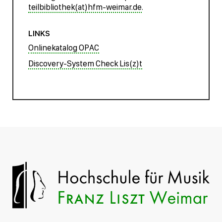
teilbibliothek(at)hfm-weimar.de
.
LINKS
Onlinekatalog OPAC
Discovery-System Check Lis(z)t