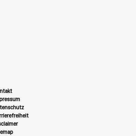
ntakt
pressum
tenschutz
rrierefreiheit
sclaimer
temap