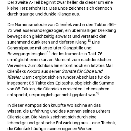
Der zweite A-Teil beginnt zwar heller, da dieser um eine
kleine Terz erhöht ist. Das Ende zeichnet sich dennoch
durch traurige und dunkle Klänge aus.
Die Namensmelodie von Cilenšek wird in den Takten 66–
73 weit auseinandergezogen; ein übermäßiger Dreiklang
bewegt sich gleichzeitig abwärts und verstärkt den
13
zunehmend dunkleren und tieferen Klang.
Eine
Generalpause mit absoluter Klangstille und
14
Bewegungslosigkeit
der Instrumente in Takt 76
ermöglicht einen kurzen Moment zum nachdenklichen
Verweilen. Zum Schluss hin ertönt noch ein letztes Mal
Cilenšeks Akkord aus seiner
Sonate für Oboe und
Klavier
. Damit ergibt sich ein runder Abschluss für die
insgesamt 85 Takte des Epitaphs, obgleich die Summe
von 85 Takten, die Cilenšeks erreichten Lebensjahren
15
entspricht, ursprünglich gar nicht geplant war.
In dieser Komposition knüpfte Wolschina an das
Wissen, die Erfahrung und das Können seines Lehrers
Cilenšek an. Die Musik zeichnet sich durch eine
lebendige und gestische Entwicklung aus – eine Technik,
die Cilenšek häufig in seinen eigenen Werken