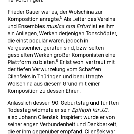
Frieder Gauer war es, der Wolschina zur
5
Komposition anregte.
Als Leiter des Vereins
und Ensembles
musica rara Erfurt
ist es ihm
ein Anliegen, Werken derjenigen Tonschöpfer,
die einst populär waren, jedoch in
Vergessenheit geraten sind, bzw. selten
gespielten Werken großer Komponisten eine
6
Plattform zu bieten.
Er ist wohl vertraut mit
der tiefen Verwurzelung vom Schaffen
Cilenšeks in Thüringen und beauftragte
Wolschina aus diesem Grund mit einer
Komposition zu dessen Ehren.
Anlässlich dessen 90. Geburtstag und fünften
Todestag widmete er sein
Epitaph für J.C.
also Johann Cilenšek. Inspiriert wurde er von
seiner engen Verbundenheit und Dankbarkeit,
die er ihm gegenüber empfand. Cilenšek war