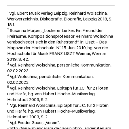
1
Vgl. Ebert Musik Verlag Leipzig, Reinhard Wolschina.
Werkverzeichnis. Diskografie. Biografie, Leipzig 2018, S.
18 f.
2
Susanna Morper, „Lockerer Lenker. Ein Freund der
Freiräume: Kompositionsprofessor Reinhard Wolschina
verabschiedet sich in den Ruhestand“, in: Liszt – Das
Magazin der Hochschule. N° 15. Juni 2019, hg. von der
Hochschule für Musik FRANZ LISZT Weimar, Weimar
2019, S. 42.
3
Vgl. Reinhard Wolschina, persönliche Kommunikation,
02.02.2023.
4
Vgl. Wolschina, persönliche Kommunikation,
02.02.2023.
5
Vgl. Reinhard Wolschina, Epitaph für J.C. für 2 Flöten
und Harfe, hg. von Hubert Hoche-Musikverlag,
Helmstadt 2003, S. 2.
6
Vgl. Reinhard Wolschina, Epitaph für J.C. für 2 Flöten
und Harfe, hg. von Hubert Hoche-Musikverlag,
Helmstadt 2003, S. 2.
7
Vgl. Frieder Gauer, „Verein“,
<http://www.musicarara.de/verein.php>, abgerufen am