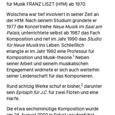
für Musik FRANZ LISZT (HfM) ab 1970.
Wolschina war tief involviert in seiner Zeit an
der HfM: Nach seinem Studium gründete er
1977 die Konzertreihe
Neue Musik im Saal am
Palais
, unterrichtete selbst ab 1987 das Fach
Komposition und rief im Jahr 1990 das
Studio
für Neue Musik
ins Leben. Schließlich
erlangte er im Jahr 1992 eine Professur für
1
Komposition und Musik-theorie.
Neben
seiner Arbeit und seinem musikalischen
Engagement widmete er sich auch weiterhin
seiner Leidenschaft für das Komponieren.
2
Rund achtzig Werke schuf er bisher,
darunter
sein
Epitaph für J.C.
für zwei Flöten und eine
Harfe.
Die etwa sechsminütige Komposition wurde
am 24. August 2003 in Erfurt uraufgeführt –