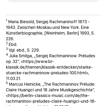
1
Maria Biesold, Sergej Rachmaninoff 1873 -
1943. Zwischen Moskau und New York. Eine
Künstlerbiographie, [Weinheim, Berlin] 1993, S.
226.
2
Ebd.
3
Vgl. ebd., S. 229.
4
Julia Smilga, „Sergej Rachmaninow. Préludes
op. 32“, <https://www.br-
klassik.de/themen/klassik-entdecken/starke-
stuecke-rachmaninow-preludes-100.html>,
11.03.21.
5
Marcus Heinicke, „The Rachmaninov Prélude:
Claire Huangci und 18 Jahre Musikgeschichte“,
<https://berlin-classics-music.com/de/the-
rachmaninov-preludes-claire-huangci-und-18-