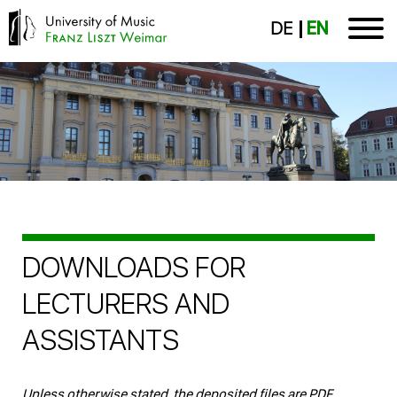
DE
EN
DOWNLOADS FOR
LECTURERS AND
ASSISTANTS
Unless otherwise stated, the deposited files are PDF