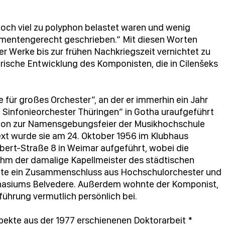
och viel zu polyphon belastet waren und wenig
umentengerecht geschrieben.“ Mit diesen Worten
r Werke bis zur frühen Nachkriegszeit vernichtet zu
erische Entwicklung des Komponisten, die in Cilenšeks
e für großes Orchester“, an der er immerhin ein Jahr
n Sinfonieorchester Thüringen“ in Gotha uraufgeführt
schon zur Namensgebungsfeier der Musikhochschule
t wurde sie am 24. Oktober 1956 im Klubhaus
Ebert-Straße 8 in Weimar aufgeführt, wobei die
hm der damalige Kapellmeister des städtischen
ldete ein Zusammenschluss aus Hochschulorchester und
nasiums Belvedere. Außerdem wohnte der Komponist,
ührung vermutlich persönlich bei.
ekte aus der 1977 erschienenen Doktorarbeit *