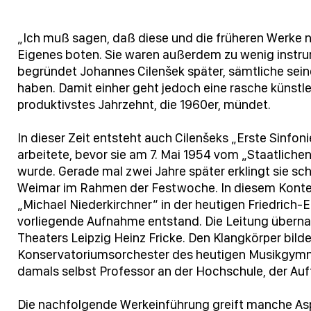
„Ich muß sagen, daß diese und die früheren Werke n
Eigenes boten. Sie waren außerdem zu wenig instr
begründet Johannes Cilenšek später, sämtliche seine
haben. Damit einher geht jedoch eine rasche künstl
produktivstes Jahrzehnt, die 1960er, mündet.
In dieser Zeit entsteht auch Cilenšeks „Erste Sinfoni
arbeitete, bevor sie am 7. Mai 1954 vom „Staatliche
wurde. Gerade mal zwei Jahre später erklingt sie 
Weimar im Rahmen der Festwoche. In diesem Kontex
„Michael Niederkirchner“ in der heutigen Friedrich-
vorliegende Aufnahme entstand. Die Leitung überna
Theaters Leipzig Heinz Fricke. Den Klangkörper bi
Konservatoriumsorchester des heutigen Musikgym
damals selbst Professor an der Hochschule, der Auff
Die nachfolgende Werkeinführung greift manche Asp