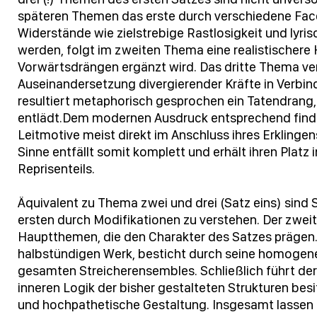
späteren Themen das erste durch verschiedene Fac
Widerstände wie zielstrebige Rastlosigkeit und lyr
werden, folgt im zweiten Thema eine realistischere 
Vorwärtsdrängen ergänzt wird. Das dritte Thema verd
Auseinandersetzung divergierender Kräfte in Verbin
resultiert metaphorisch gesprochen ein Tatendrang, 
entlädt.Dem modernen Ausdruck entsprechend fin
Leitmotive meist direkt im Anschluss ihres Erklinge
Sinne entfällt somit komplett und erhält ihren Plat
Reprisenteils.
Äquivalent zu Thema zwei und drei (Satz eins) sind 
ersten durch Modifikationen zu verstehen. Der zwe
Hauptthemen, die den Charakter des Satzes prägen. 
halbstündigen Werk, besticht durch seine homogen
gesamten Streicherensembles. Schließlich führt der
inneren Logik der bisher gestalteten Strukturen besi
und hochpathetische Gestaltung. Insgesamt lassen