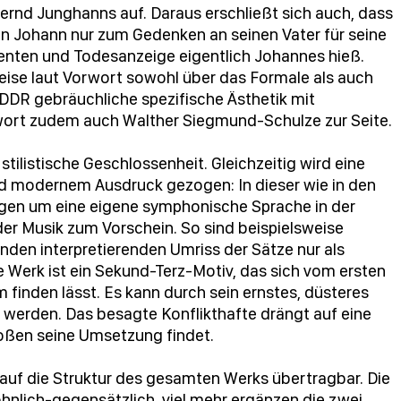
ernd Junghanns auf. Daraus erschließt sich auch, dass
n Johann nur zum Gedenken an seinen Vater für seine
nten und Todesanzeige eigentlich Johannes hieß.
ise laut Vorwort sowohl über das Formale als auch
r DDR gebräuchliche spezifische Ästhetik mit
rwort zudem auch Walther Siegmund-Schulze zur Seite.
ilistische Geschlossenheit. Gleichzeitig wird eine
d modernem Ausdruck gezogen: In dieser wie in den
gen um eine eigene symphonische Sprache in der
er Musik zum Vorschein. So sind beispielsweise
enden interpretierenden Umriss der Sätze nur als
 Werk ist ein Sekund-Terz-Motiv, das sich vom ersten
finden lässt. Es kann durch sein ernstes, düsteres
en werden. Das besagte Konflikthafte drängt auf eine
oßen seine Umsetzung findet.
e auf die Struktur des gesamten Werks übertragbar. Die
öhnlich-gegensätzlich, viel mehr ergänzen die zwei