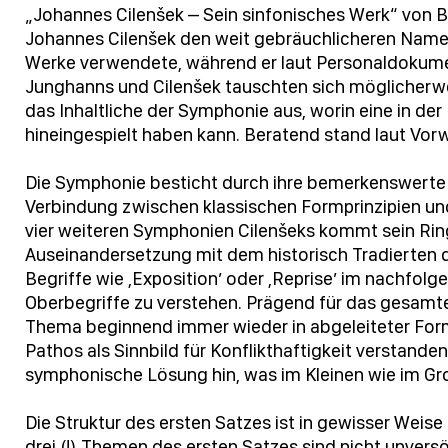
„Johannes Cilenšek – Sein sinfonisches Werk“ von B
Johannes Cilenšek den weit gebräuchlicheren Name
Werke verwendete, während er laut Personaldokume
Junghanns und Cilenšek tauschten sich möglicherwe
das Inhaltliche der Symphonie aus, worin eine in de
hineingespielt haben kann. Beratend stand laut Vo
Die Symphonie besticht durch ihre bemerkenswerte st
Verbindung zwischen klassischen Formprinzipien un
vier weiteren Symphonien Cilenšeks kommt sein Rin
Auseinandersetzung mit dem historisch Tradierten d
Begriffe wie ,Exposition’ oder ,Reprise’ im nachfolg
Oberbegriffe zu verstehen. Prägend für das gesamte
Thema beginnend immer wieder in abgeleiteter Form 
Pathos als Sinnbild für Konflikthaftigkeit verstand
symphonische Lösung hin, was im Kleinen wie im Gr
Die Struktur des ersten Satzes ist in gewisser Weis
drei (!) Themen des ersten Satzes sind nicht unvers