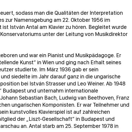
euert, sodass man die Qualitäten der Interpretation
tes zur Namensgebung am 22. Oktober 1956 im
st István Antal am Klavier zu hören. Begleitet wurde
 Konservatoriums unter der Leitung von Musikdirektor
geboren und war ein Pianist und Musikpädagoge. Er
ellende Kunst“ in Wien und ging nach Erhalt seines
eutzer studierte. Im März 1936 gab er sein
nd siedelte im Jahr darauf ganz in die ungarische
osition bei István Strasser und Leo Weiner. Ab 1948
e“ Budapest und unternahm internationale
 Johann Sebastian Bach, Ludwig van Beethoven, Franz
schen ungarischen Komponisten. Er war Teilnehmer und
in kunstvolles Klavierspiel ist auf zahlreichen
glied der „Liszt-Gesellschaft“ in Budapest und
arschau an. Antal starb am 25. September 1978 in