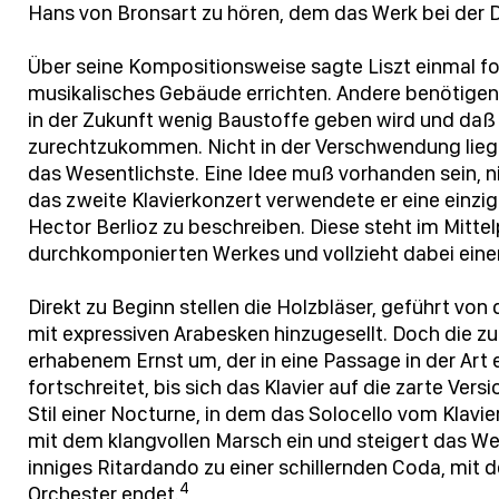
Hans von Bronsart zu hören, dem das Werk bei der
Über seine Kompositionsweise sagte Liszt einmal fo
musikalisches Gebäude errichten. Andere benötigen
in der Zukunft wenig Baustoffe geben wird und daß
zurechtzukommen. Nicht in der Verschwendung liegt
das Wesentlichste. Eine Idee muß vorhanden sein, n
das zweite Klavierkonzert verwendete er eine einzig
Hector Berlioz zu beschreiben. Diese steht im Mittel
durchkomponierten Werkes und vollzieht dabei ein
Direkt zu Beginn stellen die Holzbläser, geführt von 
mit expressiven Arabesken hinzugesellt. Doch die 
erhabenem Ernst um, der in eine Passage in der Art 
fortschreitet, bis sich das Klavier auf die zarte Vers
Stil einer Nocturne, in dem das Solocello vom Klavie
mit dem klangvollen Marsch ein und steigert das W
inniges Ritardando zu einer schillernden Coda, mit de
4
Orchester endet.