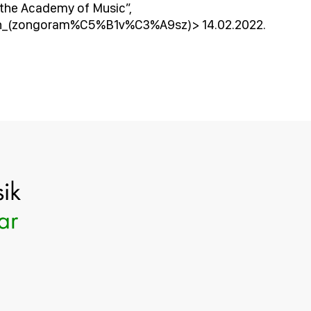
f the Academy of Music”,
%A1n_(zongoram%C5%B1v%C3%A9sz)> 14.02.2022.