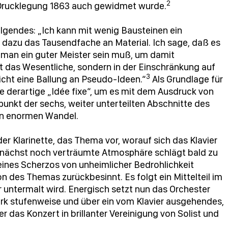
2
 Drucklegung 1863 auch gewidmet wurde.
lgendes: „Ich kann mit wenig Bausteinen ein
 dazu das Tausendfache an Material. Ich sage, daß es
 man ein guter Meister sein muß, um damit
 das Wesentliche, sondern in der Einschränkung auf
3
icht eine Ballung an Pseudo-Ideen.“
Als Grundlage für
e derartige „Idée fixe“, um es mit dem Ausdruck von
punkt der sechs, weiter unterteilten Abschnitte des
en enormen Wandel.
der Klarinette, das Thema vor, worauf sich das Klavier
zunächst noch verträumte Atmosphäre schlägt bald zu
eines Scherzos von unheimlicher Bedrohlichkeit
ion des Themas zurückbesinnt. Es folgt ein Mittelteil im
r untermalt wird. Energisch setzt nun das Orchester
erk stufenweise und über ein vom Klavier ausgehendes,
r das Konzert in brillanter Vereinigung von Solist und