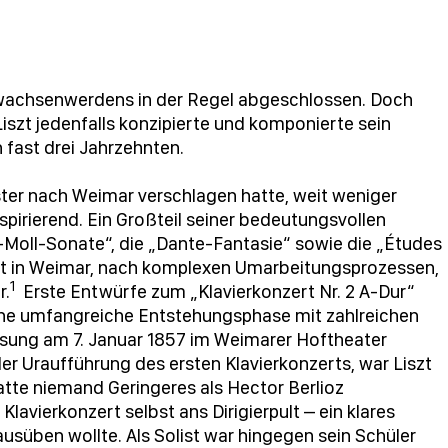
wachsenwerdens in der Regel abgeschlossen. Doch
Liszt jedenfalls konzipierte und komponierte sein
 fast drei Jahrzehnten.
ter nach Weimar verschlagen hatte, weit weniger
spirierend. Ein Großteil seiner bedeutungsvollen
h-Moll-Sonate“, die „Dante-Fantasie“ sowie die „Études
zt in Weimar, nach komplexen Umarbeitungsprozessen,
1
r.
Erste Entwürfe zum „Klavierkonzert Nr. 2 A-Dur“
ine umfangreiche Entstehungsphase mit zahlreichen
ssung am 7. Januar 1857 im Weimarer Hoftheater
er Uraufführung des ersten Klavierkonzerts, war Liszt
hatte niemand Geringeres als Hector Berlioz
vierkonzert selbst ans Dirigierpult – ein klares
ausüben wollte. Als Solist war hingegen sein Schüler