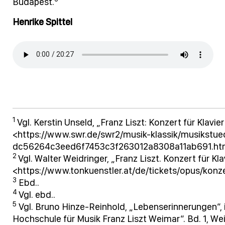
Budapest.
Henrike Spittel
1
Vgl. Kerstin Unseld, „Franz Liszt: Konzert für Klavie
<https://www.swr.de/swr2/musik-klassik/musikstue
dc56264c3eed6f7453c3f263012a8308a11ab691.html
2
Vgl. Walter Weidringer, „Franz Liszt. Konzert für Kla
<https://www.tonkuenstler.at/de/tickets/opus/konze
3
Ebd..
4
Vgl. ebd..
5
Vgl. Bruno Hinze-Reinhold, „Lebenserinnerungen“, i
Hochschule für Musik Franz Liszt Weimar“. Bd. 1, Wei