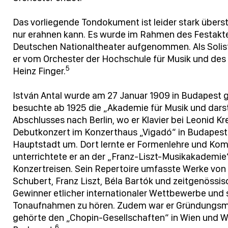
Das vorliegende Tondokument ist leider stark überst
nur erahnen kann. Es wurde im Rahmen des Festak
Deutschen Nationaltheater aufgenommen. Als Solist i
er vom Orchester der Hochschule für Musik und des
5
Heinz Finger.
István Antal wurde am 27 Januar 1909 in Budapest 
besuchte ab 1925 die „Akademie für Musik und darst
Abschlusses nach Berlin, wo er Klavier bei Leonid Kr
Debutkonzert im Konzerthaus „Vigadó“ in Budapest u
Hauptstadt um. Dort lernte er Formenlehre und Komp
unterrichtete er an der „Franz-Liszt-Musikakademi
Konzertreisen. Sein Repertoire umfasste Werke von
Schubert, Franz Liszt, Béla Bartók und zeitgenössi
Gewinner etlicher internationaler Wettbewerbe und se
Tonaufnahmen zu hören. Zudem war er Gründungsmit
gehörte den „Chopin-Gesellschaften“ in Wien und W
6