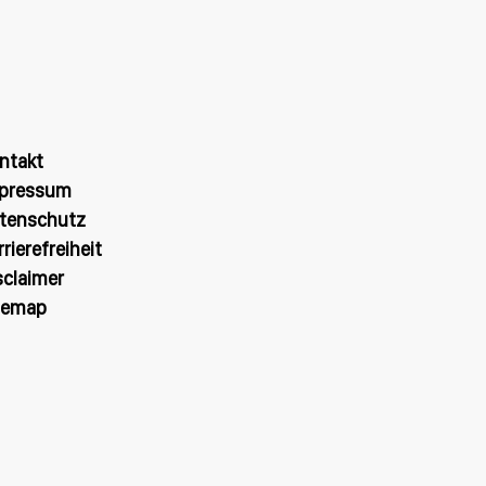
ntakt
pressum
tenschutz
rrierefreiheit
sclaimer
temap