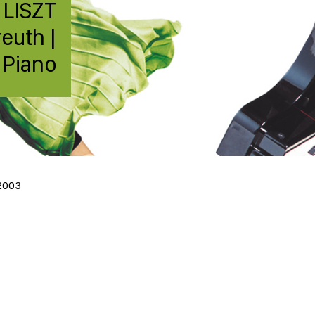
 LISZT
euth |
Piano
 2003