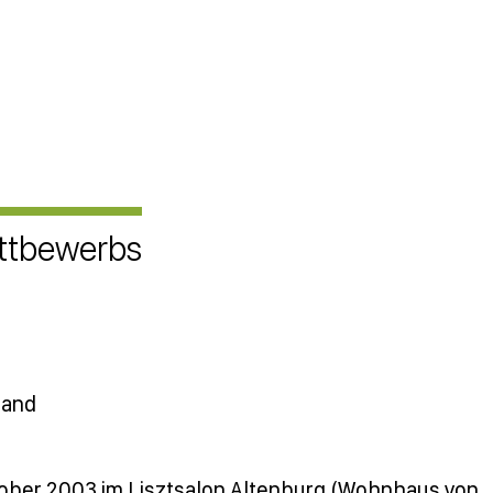
ettbewerbs
land
tober 2003 im Lisztsalon Altenburg (Wohnhaus von