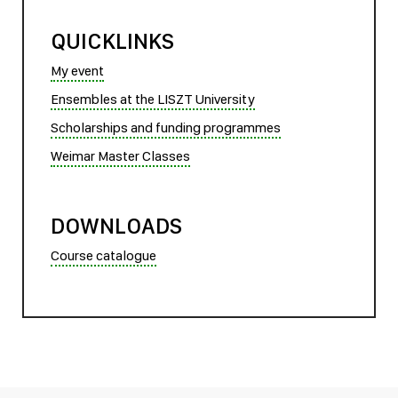
QUICKLINKS
My event
Ensembles at the LISZT University
Scholarships and funding programmes
Weimar Master Classes
DOWNLOADS
Course catalogue