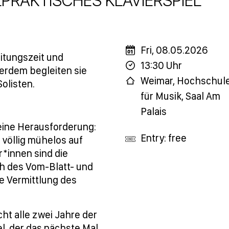
RAKTISCHES KLAVIERSPIEL
Fri, 08.05.2026
itungszeit und
13:30 Uhr
erdem begleiten sie
Weimar, Hochschul
Solisten.
für Musik, Saal Am
Palais
 eine Herausforderung:
Entry: free
 völlig mühelos auf
r*innen sind die
h des Vom-Blatt- und
ge Vermittlung des
ht alle zwei Jahre der
, der das nächste Mal