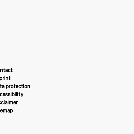
ntact
print
ta protection
cessibility
sclaimer
temap