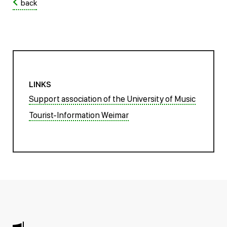
back
LINKS
Support association of the University of Music
Tourist-Information Weimar