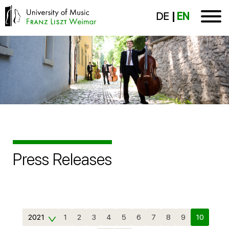
DE
EN
Press Releases
2021
1
2
3
4
5
6
7
8
9
10