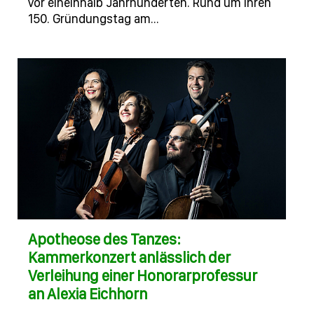
vor eineinhalb Jahrhunderten. Rund um ihren
150. Gründungstag am…
Apotheose des Tanzes:
Kammerkonzert anlässlich der
Verleihung einer Honorarprofessur
an Alexia Eichhorn