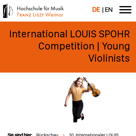
DE
EN
International LOUIS SPOHR
Competition | Young
Violinists
Sie sind hier:
Rückschau
>
10. Internationaler LOUIS