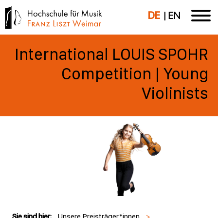
DE
EN
International LOUIS SPOHR
Competition | Young
Violinists
Sie sind hier:
Unsere Preisträger*innen
>