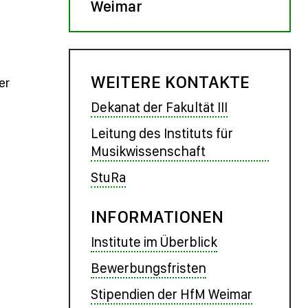
Weimar
WEITERE KONTAKTE
er
Dekanat der Fakultät III
Leitung des Instituts für
Musikwissenschaft
StuRa
INFORMATIONEN
Institute im Überblick
Bewerbungsfristen
Stipendien der HfM Weimar