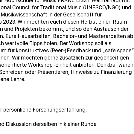
er Hochschule für Musik FRANZ LISZT Weimar lädt mit
onal Council for Traditional Music (UNESCO/NGO) und
Musikwissenschaft in der Gesellschaft für
 2023. Wir möchten euch diesen Herbst einen Raum
ten und Projekten bekommt, und so den Austausch der
. Eure Hausarbeiten, Bachelor- und Masterarbeiten ab
ch wertvolle Tipps holen. Der Workshop soll als
um für konstruktives (Peer-)Feedback und „safe space“
nen. Wir möchten gerne zusätzlich zur gegenseitigen
isorientierte Workshop-Einheit anbieten. Denkbar wären
Schreiben oder Präsentieren, Hinweise zu Finanzierung
gene Lehre.
r persönliche Forschungserfahrung,
d Diskussion derselben in kleiner Runde,