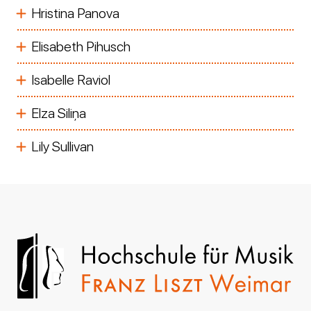
Hristina Panova
Elisabeth Pihusch
Isabelle Raviol
Elza Siliņa
Lily Sullivan