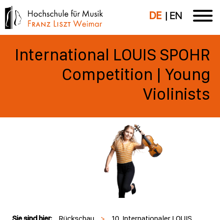
DE
EN
International LOUIS SPOHR
Competition | Young
Violinists
Sie sind hier:
Rückschau
>
10. Internationaler LOUIS