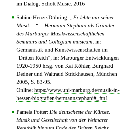
im Dialog, Schott Music, 2016
Sabine Henze-Döhring:
„Er lebte nur seiner
Musik ...“ – Hermann Stephani als Gründer
des Marburger Musikwissenschaftlichen
Seminars und Collegium musicum
, in:
Germanistik und Kunstwissenschaften im
"Dritten Reich", in: Marburger Entwicklungen
1920-1950 hrsg. von Kai Köhler, Burghard
Dedner und Waltraud Strickhausen, München
2005, S. 83-95.
Online:
https://www.uni-marburg.de/musik-in-
hessen/biografien/hermannstephani#_ftn1
Pamela Potter:
Die deutscheste der Künste.
Musik und Gesellschaft von der Weimarer
Republik bis zum Ende des Dritten Reichs
,