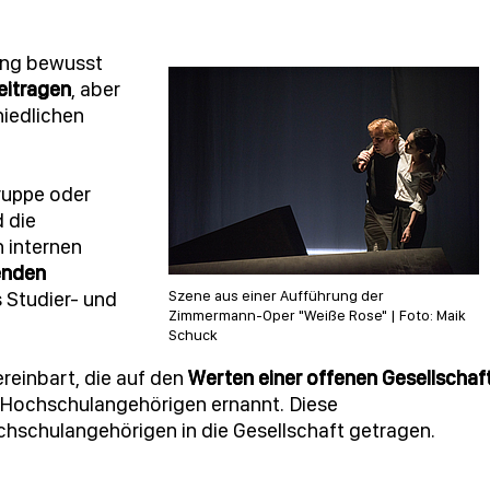
tung bewusst
eitragen
, aber
hiedlichen
ruppe oder
 die
n internen
enden
 Studier- und
Szene aus einer Aufführung der
Zimmermann-Oper "Weiße Rose" | Foto: Maik
Schuck
reinbart, die auf den
Werten einer offenen Gesellschaf
r Hochschulangehörigen ernannt. Diese
chschulangehörigen in die Gesellschaft getragen.