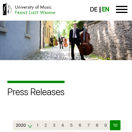
DE
EN
Press Releases
2020
1
2
3
4
5
6
7
8
9
10