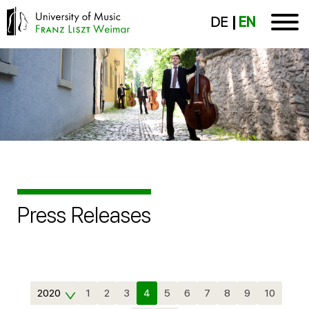
DE
EN
Press Releases
2020
1
2
3
4
5
6
7
8
9
10