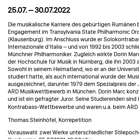
25.07. – 30.07.2022
Die musikalische Karriere des gebürtigen Rumänen 
Engagement im Transylvania State Philharmonic Orc
(Klausenburg). Im Anschluss wurde er Solokontrabas
Internazionale d’Italia – und von 1992 bis 2003 schl
Münchner Philharmoniker. Zugleich wirkte Dorin Mar
der Hochschule für Musik in Nürnberg, die ihn 2003 a
Sowohl in seinem Heimatland, wo er an der Universit
studiert hatte, als auch international wurde der Mus
ausgezeichnet, darunter 1979 dem Spezialpreis der 
ARD Musikwettbewerb in München. Dorin Marc konzer
und ist ein gefragter Juror. Seine Studierenden sind 
Kontrabass-Wettbewerbe und waren u.a. beim ARD 
Thomas Steinhöfel, Korrepetition
Vorauswahl: zwei Werke unterschiedlicher Stilepoc