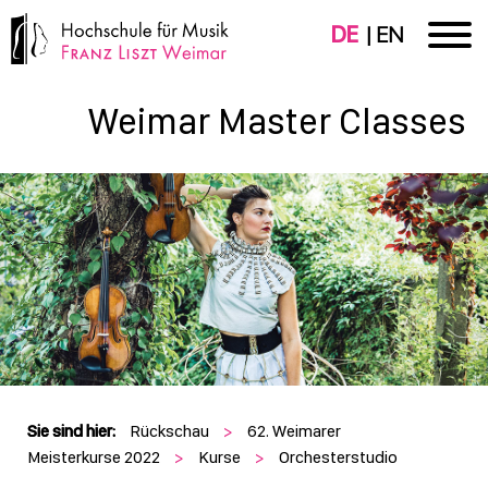
DE
EN
Weimar Master Classes
Sie sind hier:
Rückschau
>
62. Weimarer
Meisterkurse 2022
>
Kurse
>
Orchesterstudio