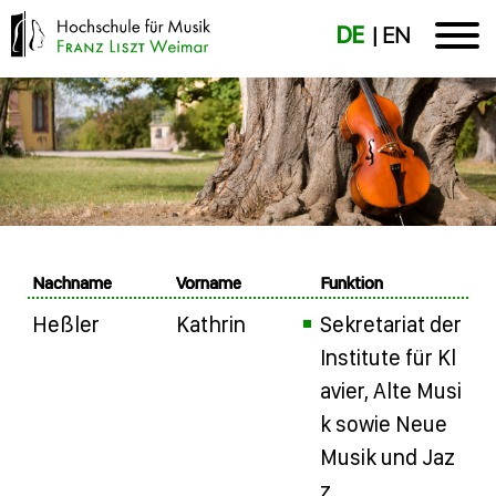
DE
EN
Nachname
Vorname
Funktion
Heßler
Kathrin
Sekretariat der
Institute für Kl
avier, Alte Musi
k sowie Neue
Musik und Jaz
z