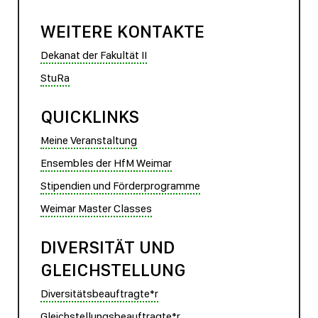
WEITERE KONTAKTE
Dekanat der Fakultät II
StuRa
QUICKLINKS
Meine Veranstaltung
Ensembles der HfM Weimar
Stipendien und Förderprogramme
Weimar Master Classes
DIVERSITÄT UND
GLEICHSTELLUNG
Diversitätsbeauftragte*r
Gleichstellungsbeauftragte*r