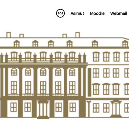
Asimut
Moodle
Webmail