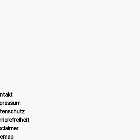
ntakt
pressum
tenschutz
rrierefreiheit
sclaimer
temap