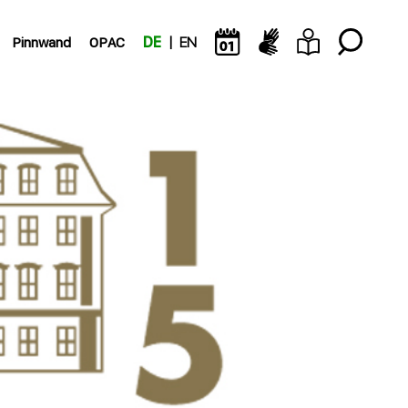
Pinnwand
OPAC
DE
EN