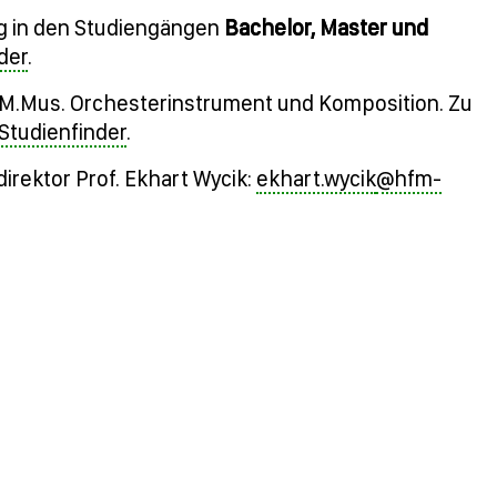
ng in den Studiengängen
Bachelor, Master und
der
.
r M.Mus. Orchesterinstrument und Komposition. Zu
Studienfinder
.
direktor Prof. Ekhart Wycik:
ekhart.wycik
@hfm-