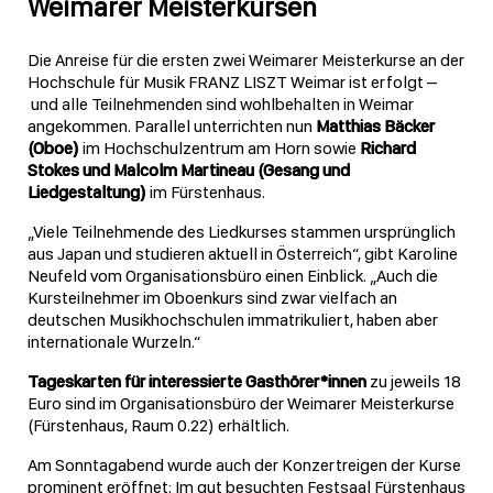
Weimarer Meisterkursen
Die Anreise für die ersten zwei Weimarer Meisterkurse an der
Hochschule für Musik FRANZ LISZT Weimar ist erfolgt –
und alle Teilnehmenden sind wohlbehalten in Weimar
angekommen. Parallel unterrichten nun
Matthias Bäcker
(Oboe)
im Hochschulzentrum am Horn sowie
Richard
Stokes und Malcolm Martineau (Gesang und
Liedgestaltung)
im Fürstenhaus.
„Viele Teilnehmende des Liedkurses stammen ursprünglich
aus Japan und studieren aktuell in Österreich“, gibt Karoline
Neufeld vom Organisationsbüro einen Einblick. „Auch die
Kursteilnehmer im Oboenkurs sind zwar vielfach an
deutschen Musikhochschulen immatrikuliert, haben aber
internationale Wurzeln.“
Tageskarten für interessierte Gasthörer*innen
zu jeweils 18
Euro sind im Organisationsbüro der Weimarer Meisterkurse
(Fürstenhaus, Raum 0.22) erhältlich.
Am Sonntagabend wurde auch der Konzertreigen der Kurse
prominent eröffnet: Im gut besuchten Festsaal Fürstenhaus