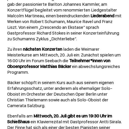
gab der passionierte Bariton Johannes Kammler, am
Konzertflügel begleitet vom renommierten Liedgestalter
Malcolm Martineau, einen beeindruckenden
Liederabend
mit
Werken von Robert Schumann, Maurice Ravel und Franz
Liszt. Von einem „Crescendo an Ekstase“ sprach
Gastprofessor Richard Stokes in seiner Konzerteinführung
zu Schumanns Zyklus „Dichterliebe“.
Zu ihren
nächsten Konzerten
laden die Weimarer
Meisterkurse am Mittwoch, 20. Juli ein: Zunächst spielen um
16:00 Uhr im Forum Seebach die
Teilnehmer*innen von
Oboenprofessor Matthias Bäcker
ein abwechslungsreiches
Programm.
Bäcker schöpft in seinem Kurs auch aus seinem eigenen
Erfahrungsschatz, unter anderem als ehemaliger Solo-
Oboist im Orchester der Deutschen Oper Berlin unter
Christian Thielemann sowie auch als Solo-Oboist der
Camerata Salzburg.
Ebenfalls am
Mittwoch, 20. Juli gibt es um 19:30 Uhr im
Schießhaus
ein Klavierrezital mit Gastprofessor Antti Siirala.
Der Finne hat sich als einer der besten Pianisten seiner