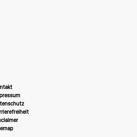
ntakt
pressum
tenschutz
rrierefreiheit
sclaimer
temap