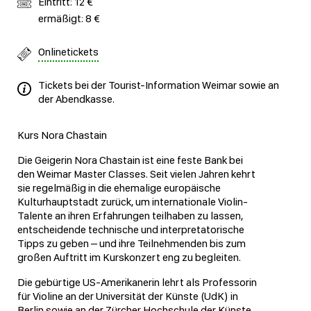
Eintritt: 12 €
ermäßigt: 8 €
Onlinetickets
Tickets bei der Tourist-Information Weimar sowie an
der Abendkasse.
Kurs Nora Chastain
Die Geigerin Nora Chastain ist eine feste Bank bei
den Weimar Master Classes. Seit vielen Jahren kehrt
sie regelmäßig in die ehemalige europäische
Kulturhauptstadt zurück, um internationale Violin-
Talente an ihren Erfahrungen teilhaben zu lassen,
entscheidende technische und interpretatorische
Tipps zu geben – und ihre Teilnehmenden bis zum
großen Auftritt im Kurskonzert eng zu begleiten.
Die gebürtige US-Amerikanerin lehrt als Professorin
für Violine an der Universität der Künste (UdK) in
Berlin sowie an der Zürcher Hochschule der Künste.