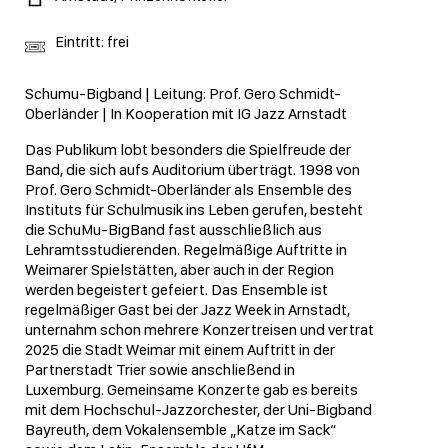
Eintritt: frei
Schumu-Bigband | Leitung: Prof. Gero Schmidt-
Oberländer | In Kooperation mit IG Jazz Arnstadt
Das Publikum lobt besonders die Spielfreude der
Band, die sich aufs Auditorium überträgt. 1998 von
Prof. Gero Schmidt-Oberländer als Ensemble des
Instituts für Schulmusik ins Leben gerufen, besteht
die SchuMu-BigBand fast ausschließlich aus
Lehramtsstudierenden. Regelmäßige Auftritte in
Weimarer Spielstätten, aber auch in der Region
werden begeistert gefeiert. Das Ensemble ist
regelmäßiger Gast bei der Jazz Week in Arnstadt,
unternahm schon mehrere Konzertreisen und vertrat
2025 die Stadt Weimar mit einem Auftritt in der
Partnerstadt Trier sowie anschließend in
Luxemburg. Gemeinsame Konzerte gab es bereits
mit dem Hochschul-Jazzorchester, der Uni-Bigband
Bayreuth, dem Vokalensemble „Katze im Sack“