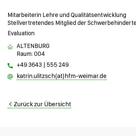
Mitarbeiterin Lehre und Qualitätsentwicklung
Stellvertretendes Mitglied der Schwerbehindert
Evaluation
ALTENBURG
Raum: 004
+49 3643 | 555 249
katrin.ulitzsch(at)hfm-weimar.de
Zurück zur Übersicht