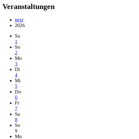
Veranstaltungen
next
2026
Sa
1
So
2
Mo
3
Di
4
Mi
5
Do
6
Fr
7
Sa
8
So
9
Mo