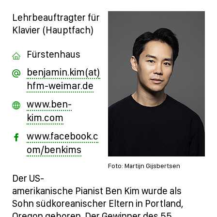
Lehrbeauftragter für
Klavier (Hauptfach)
Fürstenhaus
benjamin.kim(at)
hfm-weimar.de
www.ben-
kim.com
www.facebook.c
om/benkims
Foto: Martijn Gijsbertsen
Der US-
amerikanische Pianist Ben Kim wurde als
Sohn südkoreanischer Eltern in Portland,
Oregon geboren. Der Gewinner des 55.