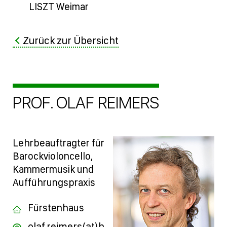
LISZT Weimar
Zurück zur Übersicht
PROF. OLAF REIMERS
Lehrbeauftragter für
Barockvioloncello,
Kammermusik und
Aufführungspraxis
Fürstenhaus
olaf.reimers(at)h