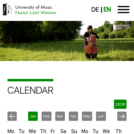
DE
EN
CALENDAR
2024
Jan
Feb
Mar
Apr
May
Jun
Mo
Tu
We
Th
Fr
Sa
Su
Mo
Tu
We
Th
F