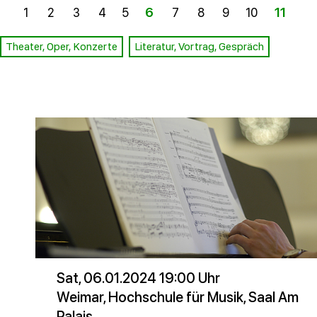
1
2
3
4
5
6
7
8
9
10
11
1
Theater, Oper, Konzerte
Literatur, Vortrag, Gespräch
Sat, 06.01.2024 19:00 Uhr
Weimar, Hochschule für Musik, Saal Am
Palais