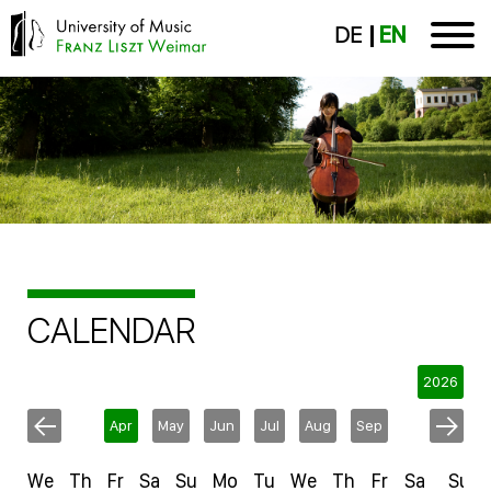
DE
EN
CALENDAR
2026
Apr
May
Jun
Jul
Aug
Sep
We
Th
Fr
Sa
Su
Mo
Tu
We
Th
Fr
Sa
Su