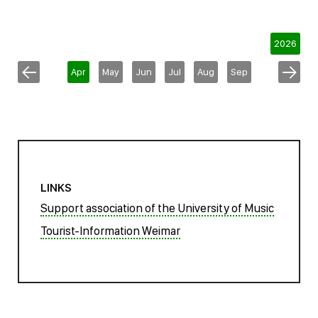
2026
Apr
May
Jun
Jul
Aug
Sep
LINKS
Support association of the University of Music
Tourist-Information Weimar