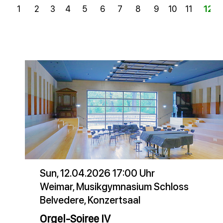
1
2
3
4
5
6
7
8
9
10
11
12
Sun, 12.04.2026 17:00 Uhr
Weimar, Musikgymnasium Schloss
Belvedere, Konzertsaal
Orgel-Soiree IV