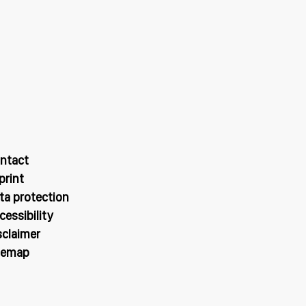
ntact
print
ta protection
cessibility
sclaimer
temap