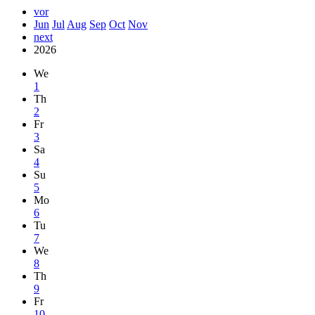
vor
Jun
Jul
Aug
Sep
Oct
Nov
next
2026
We
1
Th
2
Fr
3
Sa
4
Su
5
Mo
6
Tu
7
We
8
Th
9
Fr
10