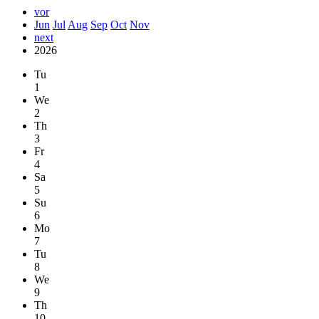
vor
Jun
Jul
Aug
Sep
Oct
Nov
next
2026
Tu
1
We
2
Th
3
Fr
4
Sa
5
Su
6
Mo
7
Tu
8
We
9
Th
10