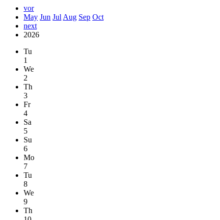
vor
May
Jun
Jul
Aug
Sep
Oct
next
2026
Tu
1
We
2
Th
3
Fr
4
Sa
5
Su
6
Mo
7
Tu
8
We
9
Th
10