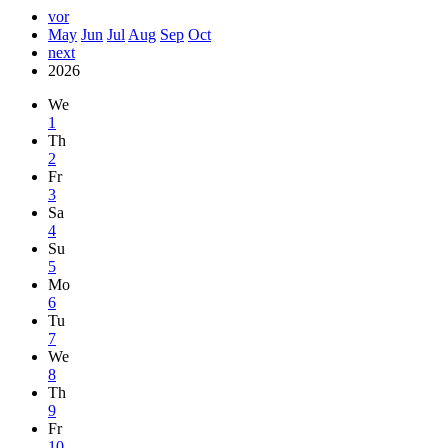
vor
May
Jun
Jul
Aug
Sep
Oct
next
2026
We
1
Th
2
Fr
3
Sa
4
Su
5
Mo
6
Tu
7
We
8
Th
9
Fr
10