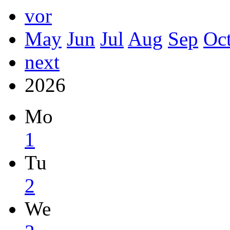
vor
May
Jun
Jul
Aug
Sep
Oc
next
2026
Mo
1
Tu
2
We