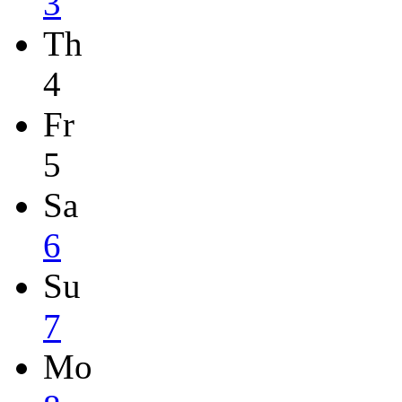
3
Th
4
Fr
5
Sa
6
Su
7
Mo