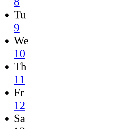
8
Tu
9
We
10
Th
11
Fr
12
Sa