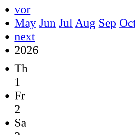
vor
May
Jun
Jul
Aug
Sep
Oc
next
2026
Th
1
Fr
2
Sa