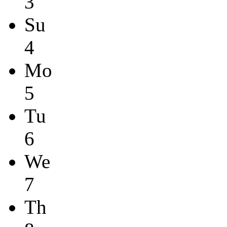
3
Su
4
Mo
5
Tu
6
We
7
Th