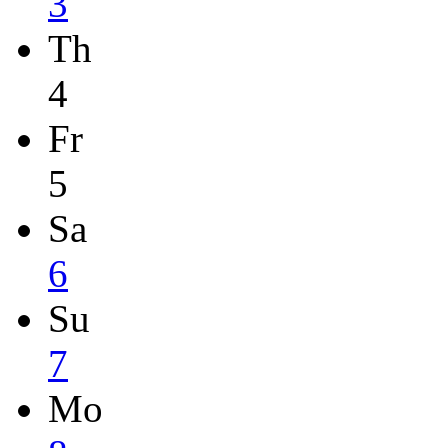
3
Th
4
Fr
5
Sa
6
Su
7
Mo