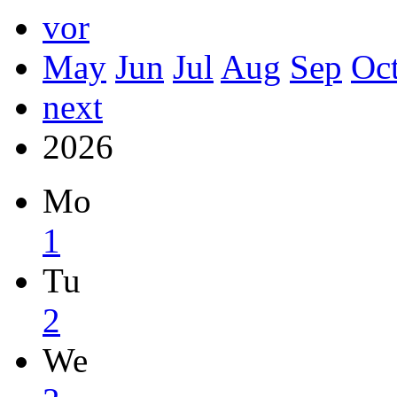
vor
May
Jun
Jul
Aug
Sep
Oc
next
2026
Mo
1
Tu
2
We