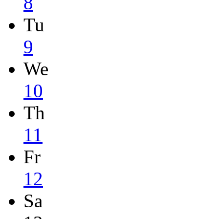
8
Tu
9
We
10
Th
11
Fr
12
Sa