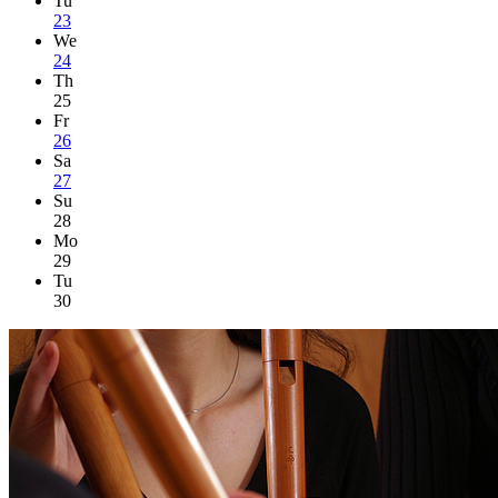
Tu
23
We
24
Th
25
Fr
26
Sa
27
Su
28
Mo
29
Tu
30