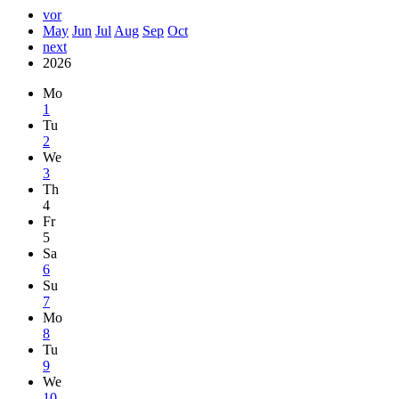
vor
May
Jun
Jul
Aug
Sep
Oct
next
2026
Mo
1
Tu
2
We
3
Th
4
Fr
5
Sa
6
Su
7
Mo
8
Tu
9
We
10