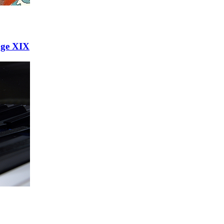
age XIX