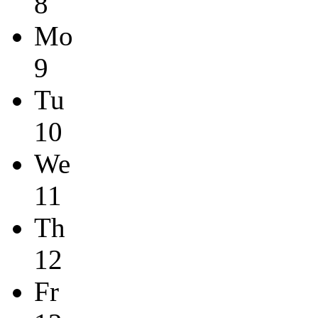
8
Mo
9
Tu
10
We
11
Th
12
Fr