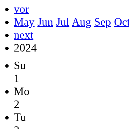
vor
May
Jun
Jul
Aug
Sep
Oc
next
2024
Su
1
Mo
2
Tu