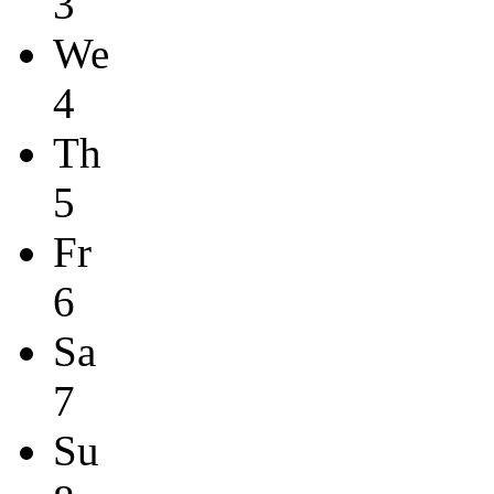
3
We
4
Th
5
Fr
6
Sa
7
Su