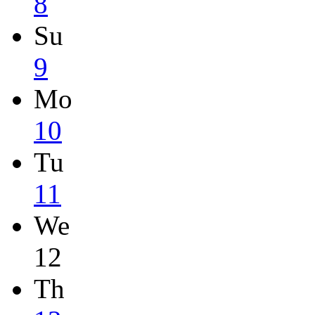
8
Su
9
Mo
10
Tu
11
We
12
Th