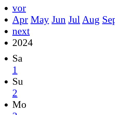
vor
Apr
May
Jun
Jul
Aug
Se
next
2024
Sa
1
Su
2
Mo