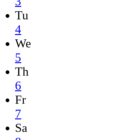
3
Tu
4
We
5
Th
6
Fr
7
Sa