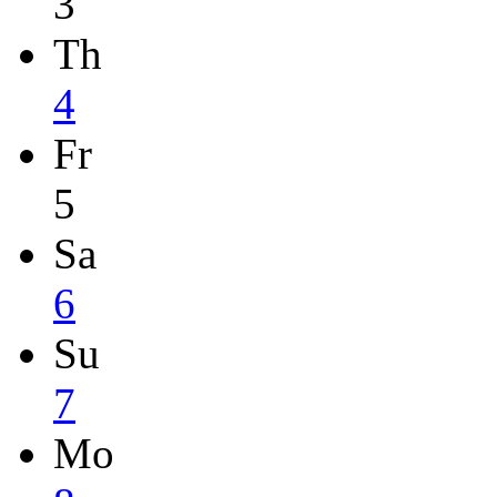
3
Th
4
Fr
5
Sa
6
Su
7
Mo