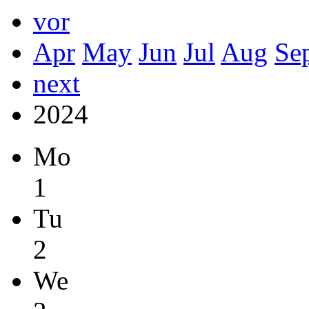
vor
Apr
May
Jun
Jul
Aug
Se
next
2024
Mo
1
Tu
2
We