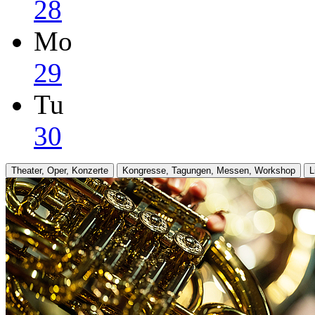
28
Mo
29
Tu
30
Theater, Oper, Konzerte
Kongresse, Tagungen, Messen, Workshop
L