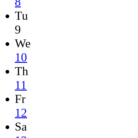
8
Tu
9
We
10
Th
11
Fr
12
Sa